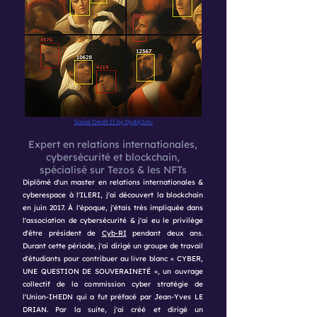
Social Credit II
by
𝔗𝔥𝔢4𝔱𝔥𝔗𝔯𝔦𝔟𝔢
Expert en relations internationales,
cybersécurité et blockchain,
spécialisé sur Tezos & les NFTs
Diplômé d'un master en relations internationales &
cyberespace à l'ILERI, j'ai découvert la blockchain
en juin 2017. À l'époque, j'étais très impliquée dans
l'association de cybersécurité & j'ai eu le privilège
d'être président de
Cyb-RI
pendant deux ans.
Durant cette période, j'ai dirigé un groupe de travail
d'étudiants pour contribuer au livre blanc « CYBER,
UNE QUESTION DE SOUVERAINETÉ », un ouvrage
collectif de la commission cyber stratégie de
l'Union-IHEDN qui a fut préfacé par Jean-Yves LE
DRIAN. Par la suite, j'ai créé et dirigé un