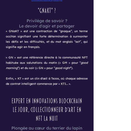
"GNaKT" ?
Privilège de savoir ?
Le devoir d'agir et partager
« GNaKT » est une contraction de “gnaque”, un terme
occitan signifiant une forte détermination à surmonter
les défis et les difficultés, et du mot anglais “act”, qui
signifie agir en français.
« GN » est une référence directe à la communauté NFT
habituée aux salutations du matin (« GM » pour “
good
morning
”) et du soir (« GN » pour “
good night
”).
Enfin, « KT » est un clin d'œil à Tezos, où chaque adresse
de contrat intelligent commence par « KT1... ».
Expert en innovations blockchain
le jour, collectionneur d'art en
NFT la nuit
Plongée au cœur du terrier du lapin