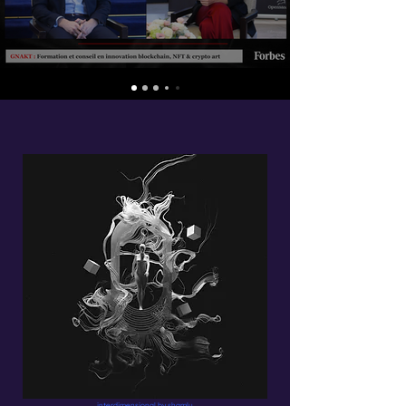
interdimensional
by
shamlu