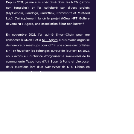
Depuis 2021, je me suis spécialisé dans les NFTs (jetons
non fongibles) et j'ai collaboré sur divers projets
(MyTVchain, Sandaga, Smartlink, Cardashift et Minteed
Lab). J'ai également lancé le projet #CleanNFT Gallery
devenu NFT Agora, une association à but non lucratif.
En novembre 2022, j'ai quitté Smart-Chain pour me
consacrer à GNaKT et à
NFT Agora
. Nous avons organisé
de nombreux meet-ups pour offrir une scène aux artistes
NFT et favoriser les échanges autour de leur art. En 2023,
nous avons eu la chance d'organiser le
side-event
de la
communauté Tezos lors d'Art Basel à Paris et d'exposer
deux curations lors d'un
side-event
de NFC Lisbon en
partenariat avec Lezar House.
Depuis, je me consacre pleinement aux formations que je
donne. La nuit je collectionne des œuvres d'art et réalise
parfois des musées 3D en ligne avec les œuvres que j'ai
acquises. N'hésitez pas à y faire un tour !​