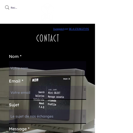
Swapped
par
BE A STEREOTYPE
Contact
Nom
Email
Sujet
Message