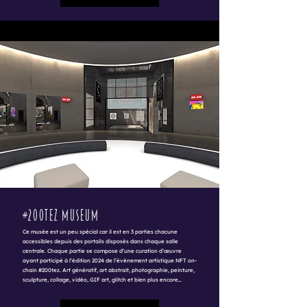
#200tez museum
Ce musée est un peu spécial car il est en 3 parties chacune
accessibles depuis des portails disposés dans chaque salle
centrale. Chaque partie se compose d’une curation d’œuvre
ayant participé à l’édition 2024 de l’évènement artistique NFT on-
chain #200tez. Art génératif, art abstrait, photographie, peinture,
sculpture, collage, vidéo, GIF art, glitch et bien plus encore…