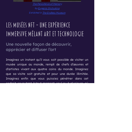
The Persistence of Memory
by
Eugenia Shchukina
Exhibited in
The Endless Museum
Les Musées NFT – Une expérience
immersive mêlant art et technologie
Une nouvelle façon de découvrir,
apprécier et diffuser l’art
Imaginez un instant qu’il vous soit possible de visiter un
musée unique au monde, rempli de chefs d’œuvres et
d’artistes vivant aux quatre coins du monde. Imaginez
que sa visite soit gratuite et pour une durée illimitée.
Imaginez enfin que vous puissiez pénétrer dans cet
endroit envoutant à tout moment, seul ou à plusieurs, où
que vous soyez… d’un simple clic. L’art d’artistes du monde
entier est désormais accessible depuis votre ordinateur.
La technologie NFT révolutionne notre manière
d'appréhender la création artistique. Avec les musées et
galeries NFT, les amateurs d’art peuvent explorer des
expositions immersives en ligne, découvrir des œuvres
uniques et interagir avec elles sans barrières physiques.