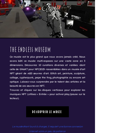
The Endless Museum
Ce musée est le plus grand que nous avons jamais créé. Nous
avons bâti ce musée multi-espaces sur une vaste zone en 3
dimensions. Découvrez 10 curations diverses et variées -dont
celle de GNaKT pour NFC2023- rassemblées dans un musée d'art
NFT géant de >620 œuvres d'art. Glitch art, peinture, sculpture,
collage, cypherpunk, pepe the frog, photographie ou encore art
optique. Laissez-vous surprendre par le talent des artistes et la
beauté de ces œuvres en NFT.
Trouvez et cliquez sur les disques verticaux pour explorer les
musiques NFT (utilisez « Entrée » pour activer play/pause sur le
lecteur).
Découvrir le musée
Le musée étant lourd à charger, il requiert une bonne connexion
internet voire un peu de patience