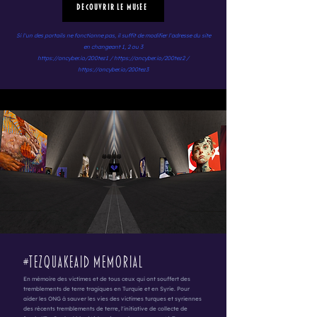
Découvrir le Musée
Si l'un des portails ne fonctionne pas, il suffit de modifier l'adresse du site
en changeant 1, 2 ou 3
https://oncyber.io/200tez1
/
https://oncyber.io/200tez2
/
https://oncyber.io/200tez3
#TEZQUAKEAID MEMORIAL
En mémoire des victimes et de tous ceux qui ont souffert des
tremblements de terre tragiques en Turquie et en Syrie. Pour
aider les ONG à sauver les vies des victimes turques et syriennes
des récents tremblements de terre, l'initiative de collecte de