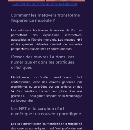
Pride and Refuse of the Universe by Ganbrood
Comment les métavers transforme
l’expérience muséale ?
Les métavers bouleverse le monde de l’art en
permettant des expositions interactives,
accessibles à l’échelle mondiale. Les musées NFT
et les galeries virtuelles ouvrent de nouvelles
perspectives aux artistes et collectionneurs.
L’essor des œuvres IA dans l’art
numérique et dans les pratiques
artistiques
L’intelligence artificielle révolutionne l’art
contemporain, avec des œuvres générées par
algorithmes ou co-créées par des artistes et des
IA. Ces créations trouvent leur place dans nos
galeries NFT, soulignant l’impact de la technologie
sur la créativité.
Les NFT et la curation d’art
numérique : un nouveau paradigme
Les NFT garantissent l’authenticité et la traçabilité
des œuvres numériques, modifiant profondément