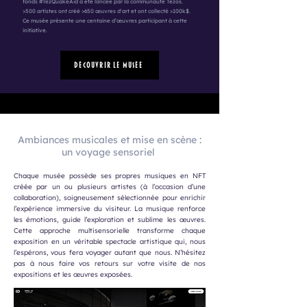
fonds #TezQuakeAid a été lancée par la communauté Tezos.
>500 artistes ont créé >650 œuvres d'art et ont collecté >100k$.
Ce musée présente une centaine d’œuvres participant à cette
initiative.
Découvrir le Musée
Ambiances musicales et mise en scène :
un voyage sensoriel
Chaque musée possède ses propres musiques en NFT
créée par un ou plusieurs artistes (à l’occasion d’une
collaboration), soigneusement sélectionnée pour enrichir
l’expérience immersive du visiteur. La musique renforce
les émotions, guide l’exploration et sublime les œuvres.
Cette approche multisensorielle transforme chaque
exposition en un véritable spectacle artistique qui, nous
l’espérons, vous fera voyager autant que nous. N’hésitez
pas à nous faire vos retours sur votre visite de nos
expositions et les œuvres exposées.