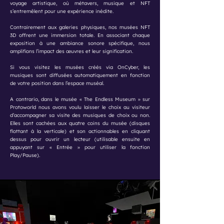
voyage artistique, où métavers, musique et NFT
s’entremêlent pour une expérience inédite.
Contrairement aux galeries physiques, nos musées NFT
3D offrent une immersion totale. En associant chaque
exposition à une ambiance sonore spécifique, nous
amplifions l’impact des œuvres et leur signification.
Si vous visitez les musées créés via OnCyber, les
musiques sont diffusées automatiquement en fonction
de votre position dans l’espace muséal.
A contrario, dans le musée « The Endless Museum » sur
Protoworld nous avons voulu laisser le choix au visiteur
d’accompagner sa visite des musiques de choix ou non.
Elles sont cachées aux quatre coins du musée (disques
flottant à la verticale) et son actionnables en cliquant
dessus pour ouvrir un lecteur (utilisable ensuite en
appuyant sur « Entrée » pour utiliser la fonction
Play/Pause).