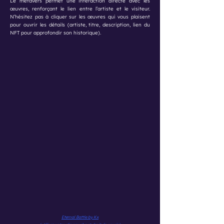
Le métavers permet une interaction directe avec les
œuvres, renforçant le lien entre l’artiste et le visiteur.
N’hésitez pas à cliquer sur les œuvres qui vous plaisent
pour ouvrir les détails (artiste, titre, description, lien du
NFT pour approfondir son historique).
Eternal Battle by Kx