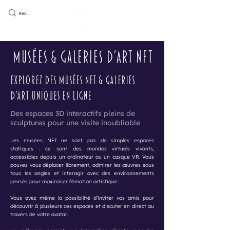
musées & galeries d'art NFT
Explorez des musées NFT & galeries
d'art uniques en ligne
Des espaces 3D interactifs pleins de
sculptures pour une visite inoubliable
Les musées NFT ne sont pas de simples espaces
statiques : ce sont des mondes virtuels vivants,
accessibles depuis un ordinateur ou un casque VR. Vous
pouvez vous déplacer librement, admirer les œuvres sous
tous les angles et interagir avec des environnements
pensés pour maximiser l’émotion artistique.
Vous avez même la possibilité d’inviter vos amis pour
découvrir à plusieurs ces espaces et discuter en direct au
travers de votre avatar.