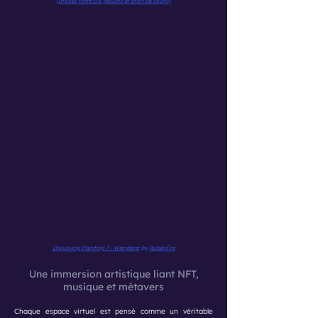
(utilisez votre clic gauche et droit de souris)
Dissolving Painting 7 - Wanderer
by
RubenFro
Une immersion artistique liant NFT,
musique et métavers
Chaque espace virtuel est pensé comme un véritable